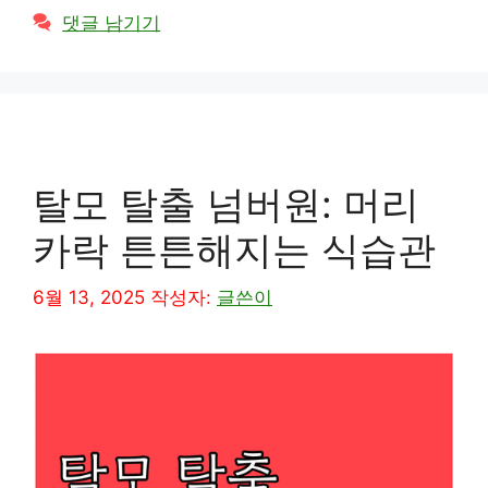
테
댓글 남기기
고
리
탈모 탈출 넘버원: 머리
카락 튼튼해지는 식습관
6월 13, 2025
작성자:
글쓴이