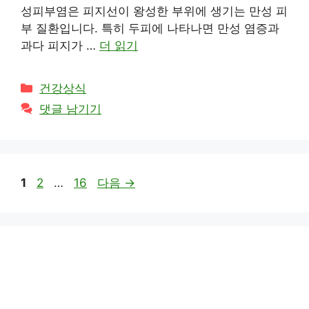
성피부염은 피지선이 왕성한 부위에 생기는 만성 피
부 질환입니다. 특히 두피에 나타나면 만성 염증과
과다 피지가 …
더 읽기
카
건강상식
테
댓글 남기기
고
리
페
페
페
1
2
…
16
다음
→
이
이
이
지
지
지