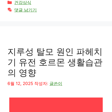
카
건강상식
테
댓글 남기기
고
리
지루성 탈모 원인 파헤치
기 유전 호르몬 생활습관
의 영향
6월 12, 2025
작성자:
글쓴이