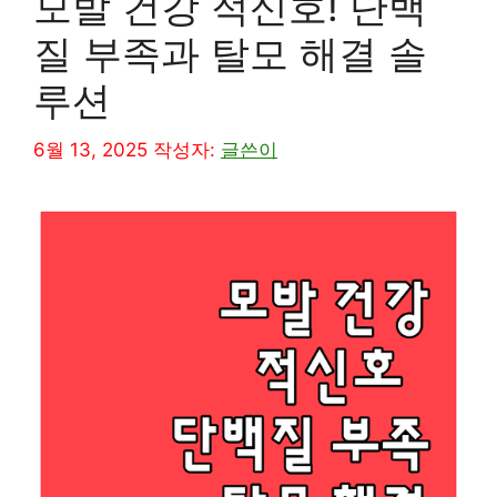
모발 건강 적신호! 단백
질 부족과 탈모 해결 솔
루션
6월 13, 2025
작성자:
글쓴이