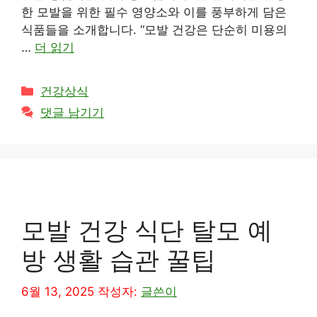
한 모발을 위한 필수 영양소와 이를 풍부하게 담은
식품들을 소개합니다. “모발 건강은 단순히 미용의
…
더 읽기
카
건강상식
테
댓글 남기기
고
리
모발 건강 식단 탈모 예
방 생활 습관 꿀팁
6월 13, 2025
작성자:
글쓴이