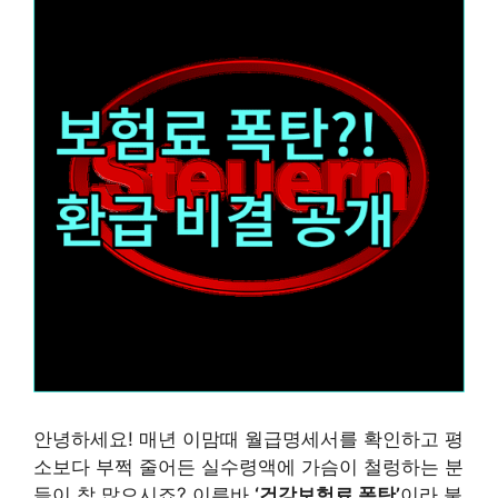
안녕하세요! 매년 이맘때 월급명세서를 확인하고 평
소보다 부쩍 줄어든 실수령액에 가슴이 철렁하는 분
들이 참 많으시죠? 이른바
‘건강보험료 폭탄’
이라 불