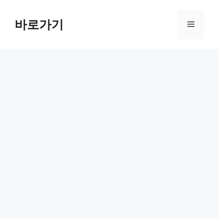
컨
텐
바로가기
메
츠
로
뉴
건
너
뛰
기