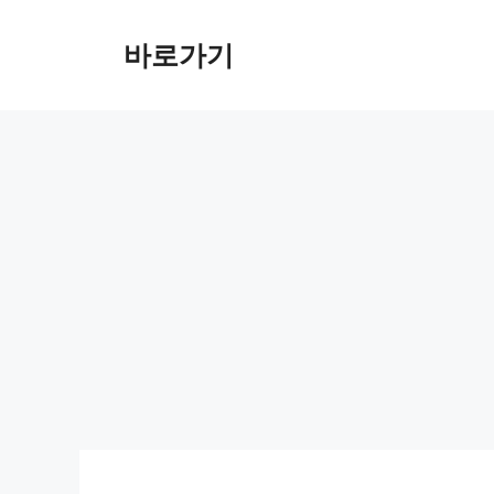
컨
텐
바로가기
츠
로
건
너
뛰
기