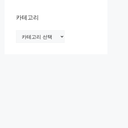
카테고리
카
테
고
리