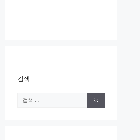
검색
검
색: