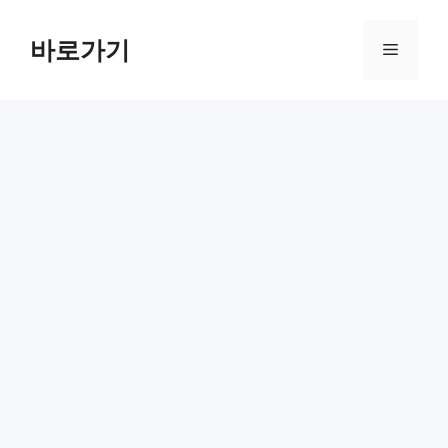
컨
텐
바로가기
메
츠
로
뉴
건
너
뛰
기