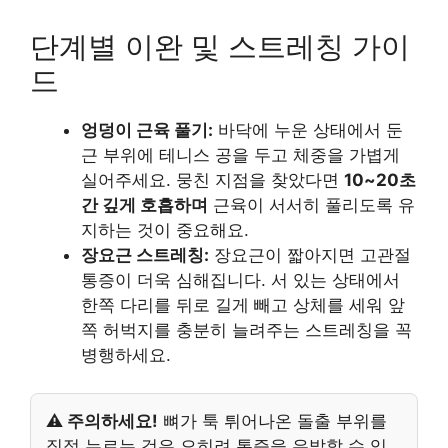
단계별 이완 및 스트레칭 가이
드
엉덩이 근육 풀기:
바닥에 누운 상태에서 둔
근 부위에 테니스 공을 두고 체중을 가볍게
실어주세요. 뭉친 지점을 찾았다면
10~20초
간 깊게 호흡하며
근육이 서서히 풀리도록 유
지하는 것이 중요해요.
장요근 스트레칭:
장요근이 짧아지면 고관절
통증이 더욱 심해집니다. 서 있는 상태에서
한쪽 다리를 뒤로 길게 빼고 상체를 세워 앞
쪽 허벅지를 충분히 늘려주는 스트레칭을 꼭
병행하세요.
⚠️ 주의하세요!
뼈가 툭 튀어나온 돌출 부위를
직접 누르는 것은 오히려 통증을 유발할 수 있