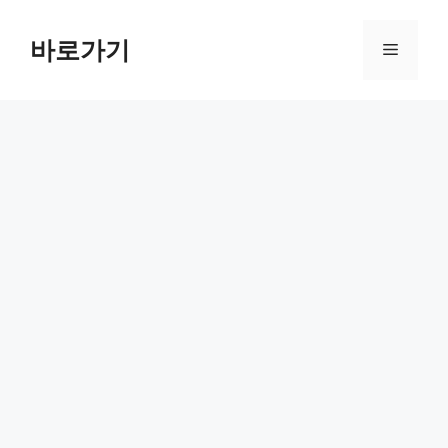
컨
텐
바로가기
메
츠
로
뉴
건
너
뛰
기