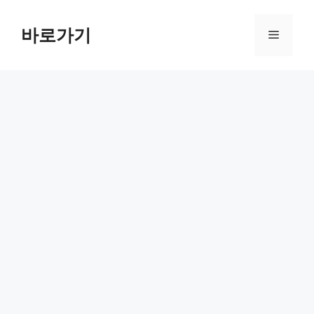
컨
텐
바로가기
메
츠
로
뉴
건
너
뛰
기