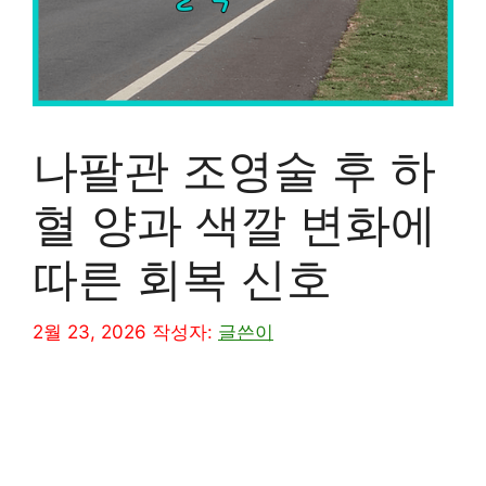
나팔관 조영술 후 하
혈 양과 색깔 변화에
따른 회복 신호
2월 23, 2026
작성자:
글쓴이