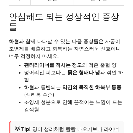
안심해도 되는 정상적인 증상
들
하혈과 함께 나타날 수 있는 다음 증상들은 자궁이
조영제를 배출하고 회복하는 자연스러운 신호이니
너무 걱정하지 마세요.
팬티라이너를 적시는 정도
의 적은 출혈 양
덩어리진 피보다는
묽은 형태나 냉
과 섞인 하
혈
하혈과 동반되는
약간의 묵직한 하복부 통증
(생리통 수준)
조영제 성분으로 인해 끈적이는 느낌이 드는
갈색혈
💡 Tip!
양이 생리처럼 콸콸 나오기보다 라이너