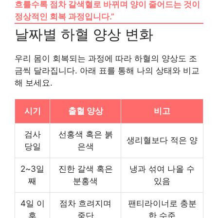
흐를수록 점차 갈색혈로 바뀌며 양이 줄어드는 것이
정상적인 회복 과정입니다.”
날짜별 하혈 양상 변화
우리 몸이 회복되는 과정에 따라 하혈의 양상도 조
금씩 달라집니다. 아래 표를 통해 나의 상태와 비교
해 보세요.
시기
출혈 양상
비고
검사
선홍색 혹은 붉
생리혈보다 적은 양
당일
은색
2~3일
진한 갈색 혹은
냉과 섞여 나올 수
째
분홍색
있음
4일 이
점차 흐려지며
팬티라이너로 충분
후
중단
한 수준