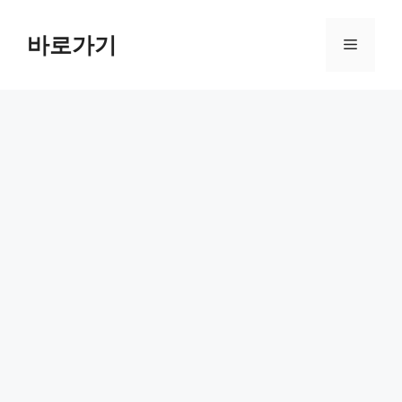
컨
텐
바로가기
메
츠
로
뉴
건
너
뛰
기