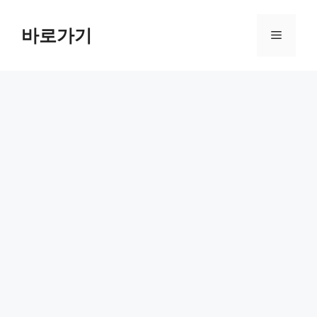
컨
텐
바로가기
메
츠
로
뉴
건
너
뛰
기