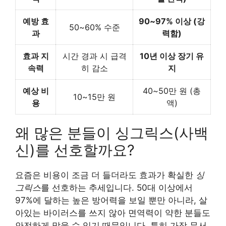
예방 효
90~97% 이상 (강
50~60% 수준
과
력함)
효과 지
시간 경과 시 급격
10년 이상 장기 유
속력
히 감소
지
예상 비
40~50만 원 (총
10~15만 원
용
액)
왜 많은 분들이 싱그릭스(사백
신)를 선호할까요?
요즘은 비용이 조금 더 들더라도 효과가 확실한
싱
그릭스
를 선호하는 추세입니다. 50대 이상에서
97%에 달하는 높은 방어력을 보일 뿐만 아니라, 살
아있는 바이러스를 쓰지 않아 면역력이 약한 분들도
안전하게 맞을 수 있기 때문입니다. 특히 가장 무서