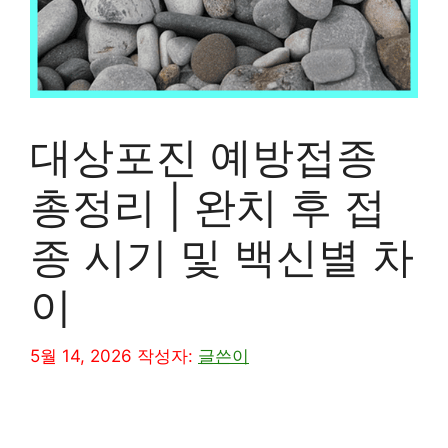
대상포진 예방접종
총정리 | 완치 후 접
종 시기 및 백신별 차
이
5월 14, 2026
작성자:
글쓴이