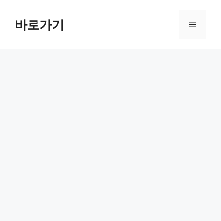
컨
텐
바로가기
메
츠
로
뉴
건
너
뛰
기