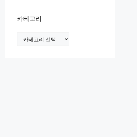
카테고리
카
테
고
리