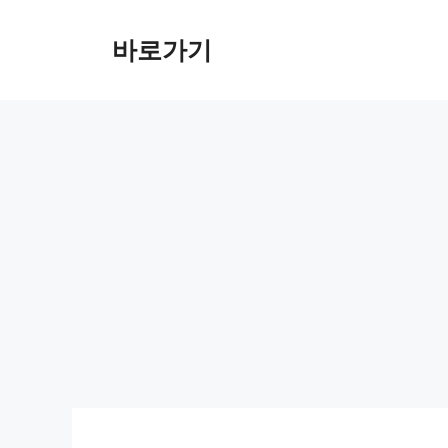
컨
텐
바로가기
츠
로
건
너
뛰
기