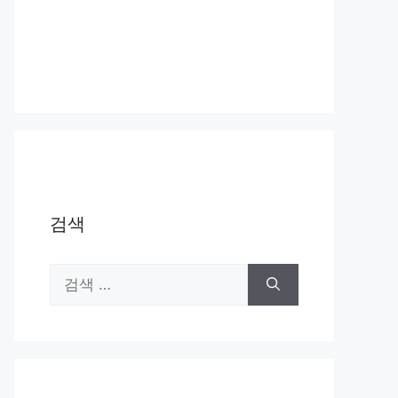
검색
검
색: