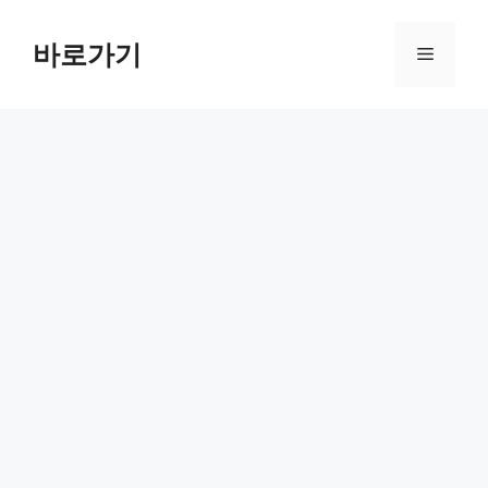
컨
텐
바로가기
메
츠
로
뉴
건
너
뛰
기