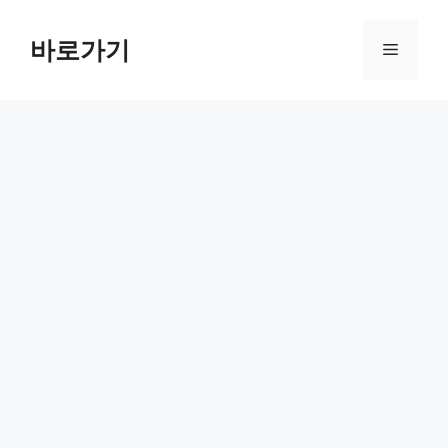
컨
텐
바로가기
메
츠
로
뉴
건
너
뛰
기