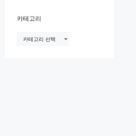
카테고리
카
테
고
리