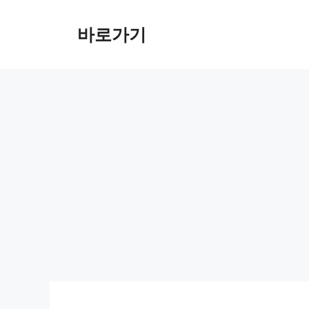
컨
텐
바로가기
츠
로
건
너
뛰
기