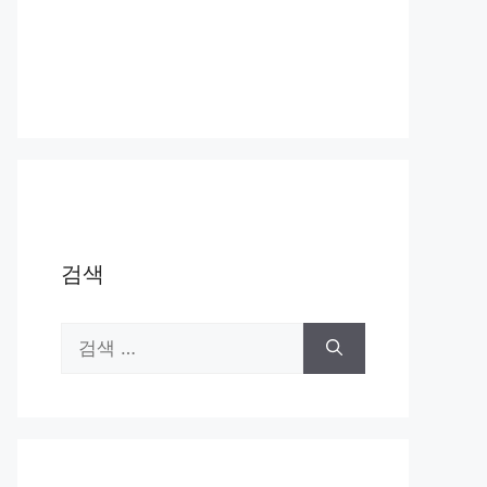
검색
검
색: