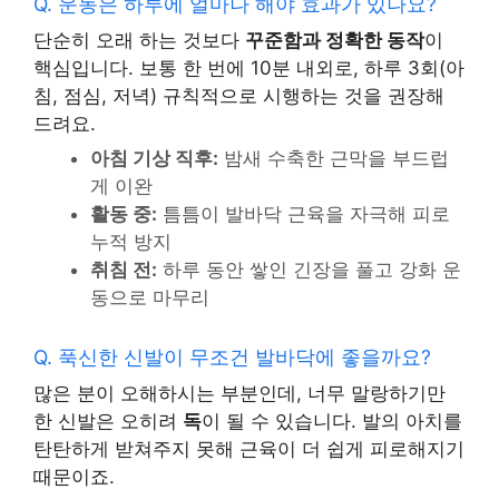
Q. 운동은 하루에 얼마나 해야 효과가 있나요?
단순히 오래 하는 것보다
꾸준함과 정확한 동작
이
핵심입니다. 보통 한 번에 10분 내외로, 하루 3회(아
침, 점심, 저녁) 규칙적으로 시행하는 것을 권장해
드려요.
아침 기상 직후:
밤새 수축한 근막을 부드럽
게 이완
활동 중:
틈틈이 발바닥 근육을 자극해 피로
누적 방지
취침 전:
하루 동안 쌓인 긴장을 풀고 강화 운
동으로 마무리
Q. 푹신한 신발이 무조건 발바닥에 좋을까요?
많은 분이 오해하시는 부분인데, 너무 말랑하기만
한 신발은 오히려
독
이 될 수 있습니다. 발의 아치를
탄탄하게 받쳐주지 못해 근육이 더 쉽게 피로해지기
때문이죠.