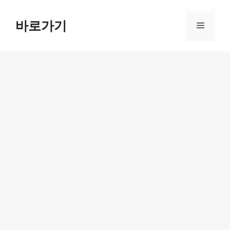
컨
텐
바로가기
메
츠
로
뉴
건
너
뛰
기