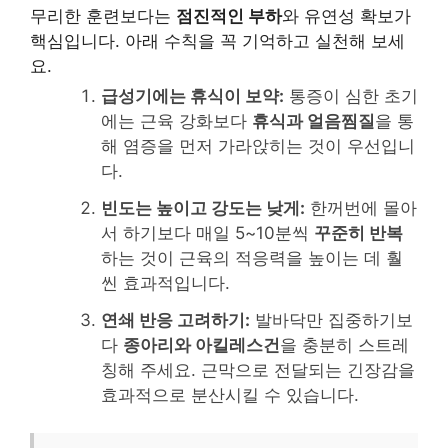
무리한 훈련보다는
점진적인 부하
와 유연성 확보가
핵심입니다. 아래 수칙을 꼭 기억하고 실천해 보세
요.
급성기에는 휴식이 보약:
통증이 심한 초기
에는 근육 강화보다
휴식과 얼음찜질
을 통
해 염증을 먼저 가라앉히는 것이 우선입니
다.
빈도는 높이고 강도는 낮게:
한꺼번에 몰아
서 하기보다 매일 5~10분씩
꾸준히 반복
하는 것이 근육의 적응력을 높이는 데 훨
씬 효과적입니다.
연쇄 반응 고려하기:
발바닥만 집중하기보
다
종아리와 아킬레스건
을 충분히 스트레
칭해 주세요. 근막으로 전달되는 긴장감을
효과적으로 분산시킬 수 있습니다.