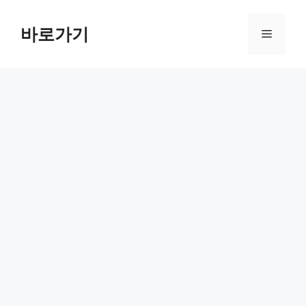
컨
텐
바로가기
메
츠
로
뉴
건
너
뛰
기