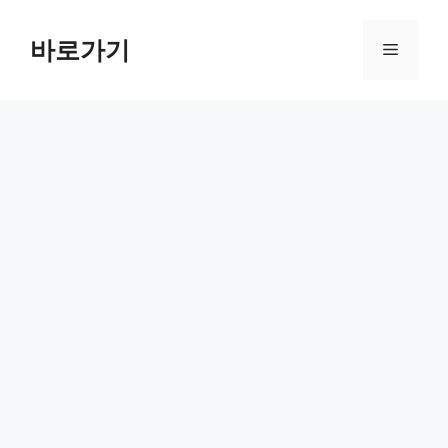
컨
텐
바로가기
메
츠
로
뉴
건
너
뛰
기