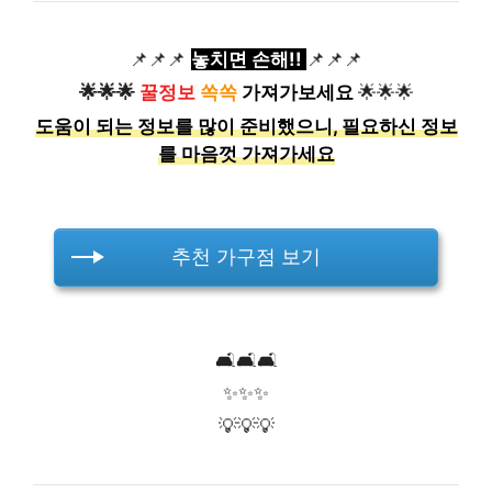
📌📌📌
놓치면 손해!!
📌📌📌
🌟🌟🌟
꿀정보
쏙쏙
가져가보세요
🌟🌟🌟
도움이 되는 정보를 많이 준비했으니, 필요하신 정보
를 마음껏 가져가세요
추천 가구점 보기
🛋️🛋️🛋️
✨✨✨
💡💡💡