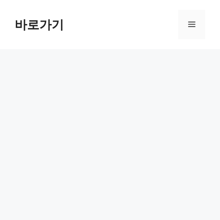
컨
텐
바로가기
메
츠
로
뉴
건
너
뛰
기