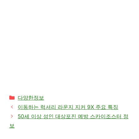
카
다양한정보
테
이동하는 럭셔리 라운지 지커 9X 주요 특징
고
50세 이상 성인 대상포진 예방 스카이조스터 정
리
보