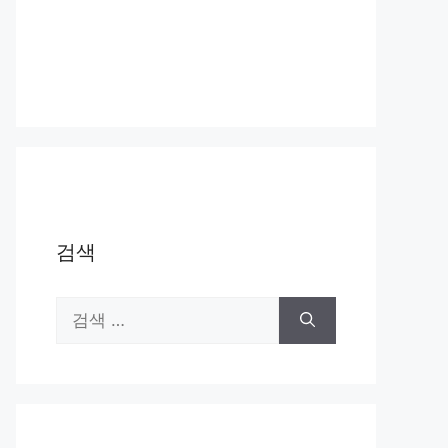
검색
검
색: