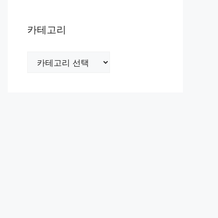
카테고리
카
테
고
리