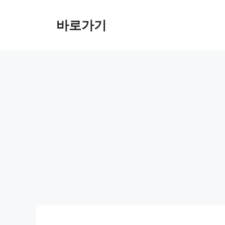
컨
텐
바로가기
츠
로
건
너
뛰
기