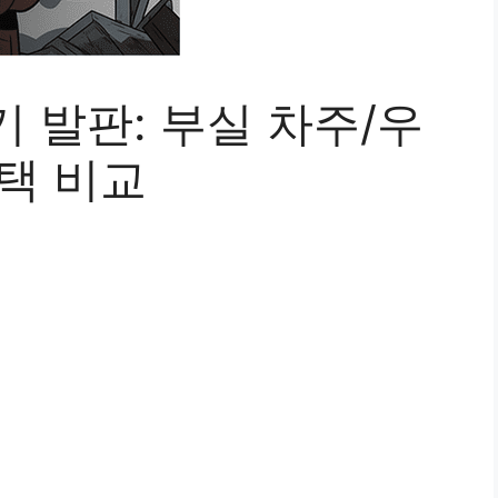
 발판: 부실 차주/우
택 비교