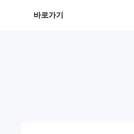
컨
텐
바로가기
츠
로
건
너
뛰
기