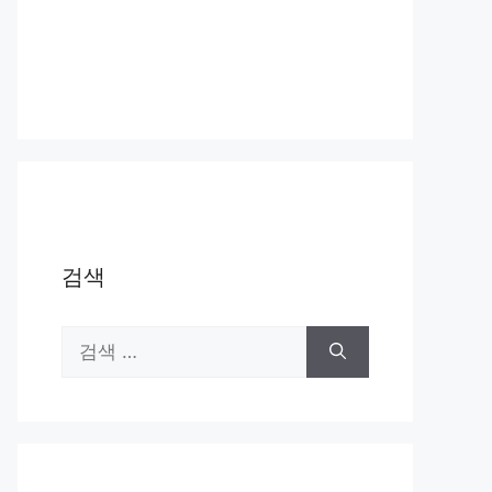
검색
검
색: