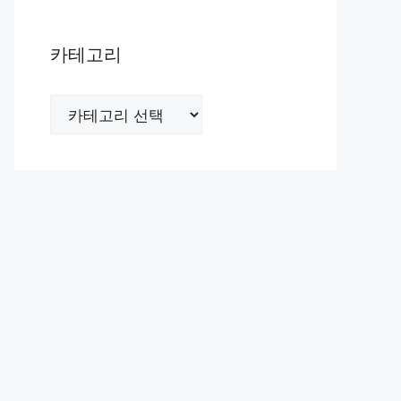
카테고리
카
테
고
리