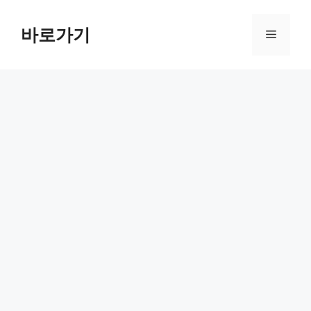
컨
텐
바로가기
메
츠
로
뉴
건
너
뛰
기