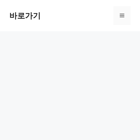
컨
텐
바로가기
메
츠
로
뉴
건
너
뛰
기