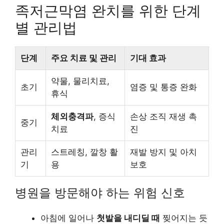
족저근막염 완치를 위한 단계
별 관리법
단계
주요 치료 및 관리
기대 효과
약물, 물리치료,
초기
염증 및 통증 완화
휴식
체외충격파
, 증식
손상 조직 재생 촉
중기
치료
진
관리
스트레칭, 깔창 활
재발 방지 및 아치
기
용
보호
병원을 방문해야 하는 위험 신호
아침에 일어나
첫발을 내디딜 때
찢어지는 듯