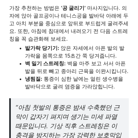
가장 추천하는 방법은
‘공 굴리기’
마사지입니다. 의
자에 앉아 골프공이나 테니스공을 발바닥 아래에 두
고 아치 부분을 중심으로 앞뒤로 부드럽게 굴려주세
요. 또한, 아침에 침대에서 내려오기 전 다음 스트레
칭을 꼭 습관화해 보세요.
발가락 당기기:
앉은 자세에서 아픈 발의 발
가락을 몸쪽으로 15초간 쭉 당겨줍니다.
벽 밀기 스트레칭:
벽을 마주 보고 서서 아픈
발을 뒤로 빼고 종아리 근육을 이완시킵니다.
냉찜질:
통증이 심한 날에는 얼린 생수병을
발바닥으로 굴려 염증을 가라앉힙니다.
“아침 첫발의 통증은 밤새 수축했던 근
막이 갑자기 펴지며 생기는 미세 파열
때문입니다. 기상 직후 스트레칭은 이
충격을 방지하는 가장 강력한 보호막입