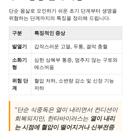
단순 몸살로 오인하기 쉬운 초기 단계부터 생명을
위협하는 단계까지의 특징을 정리해 드립니다.
구분
특징적인 증상
발열기
갑작스러운 고열, 두통, 결막 충혈
소화기
심한 상복부 통증, 멈추지 않는 구토와
형
메스꺼움
위험 단
혈압 저하, 소변량 감소 및 신장 기능
계
저하
“단순 식중독은 열이 내리면서 컨디션이
회복되지만, 한타바이러스는
열이 내리
는 시점에 혈압이 떨어지거나 신부전증