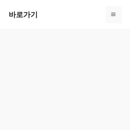
컨
텐
바로가기
메
츠
로
뉴
건
너
뛰
기