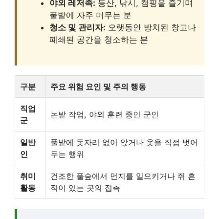
야외 레저족:
등산, 낚시, 캠핑을 즐기며
풀밭에 자주 머무는 분
청소 및 관리자:
오랫동안 방치된 창고나
폐쇄된 공간을 청소하는 분
구분
주요 위험 요인 및 주의 행동
직업
논밭 작업, 야외 훈련 중인 군인
군
일반
풀밭에 돗자리 없이 앉거나 옷을 직접 벗어
인
두는 행위
취미
건조한 풀숲에서 먼지를 일으키거나 쥐 흔
활동
적이 있는 곳의 접촉