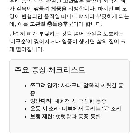
우리 몸의 핵심 관절인
고관절
은 골반과 허벅지 뼈
가 깊숙이 맞물려 체중을 지탱합니다. 하지만 뼈 모
양이 변형되면 움직일 때마다 뼈끼리 부딪히게 되는
데, 이를
고관절 충돌증후군
이라 합니다.
단순히 뼈가 부딪히는 것을 넘어 관절을 보호하는
‘비구순’이 찢어지거나 염증이 생기면 삶의 질이 크
게 떨어집니다.
주요 증상 체크리스트
쪼그려 앉기:
사타구니 앞쪽의 찌릿한 통
증
양반다리:
내회전 시 극심한 통증
운동 시 소리:
내부에서 들리는 ‘뚝’ 소리
보행 제한:
뻣뻣함과 통증 동반