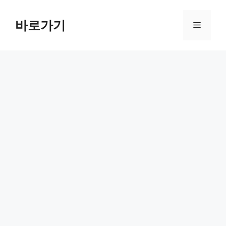
컨
텐
바로가기
메
츠
로
뉴
건
너
뛰
기