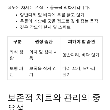
잘못된 자세는 관절 내 충돌을 악화시킵니다.
양반다리 및 바닥에 무릎 꿇고 앉기
무릎이 가슴에 닿을 정도로 깊게 접는 동작
깊은 각도의 런지 및 스쿼트
구분
권장 습관
피해야 할 습관
좌식 생
의자 및 침대 사
양반다리, 바닥 앉기
활
용
보행 패
보폭을 작게 걷
다리 꼬기, 짝다리
턴
기
짚기
보존적 치료와 관리의 중
요성