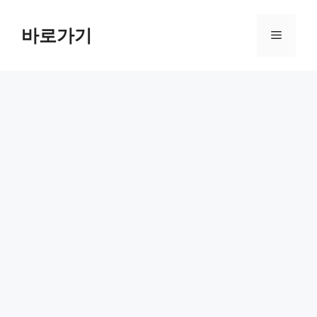
컨
텐
바로가기
메
츠
로
뉴
건
너
뛰
기