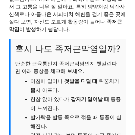
서 그 고통을 너무 잘 알아요. 특히 양양처럼 낙산사
산책로나 아름다운 서피비치 해변을 걷기 좋은 곳에
살다 보면, 자신도 모르게 활동량이 늘어나
족저근
막염
이 발생하기 쉽답니다.
혹시 나도 족저근막염일까?
단순한 근육통인지 족저근막염인지 헷갈린다
면 아래 증상을 체크해 보세요.
아침에 일어나
첫발을 디딜 때
뒤꿈치가
몹시 아프다.
한참 앉아 있다가
갑자기 일어날 때
통증
이 느껴진다.
발가락을 발등 쪽으로 꺾을 때 통증이 심
해진다.