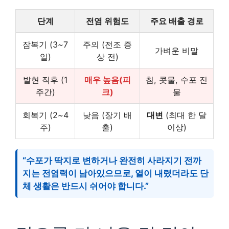
단계
전염 위험도
주요 배출 경로
잠복기 (3~7
주의 (전조 증
가벼운 비말
일)
상 전)
발현 직후 (1
매우 높음(피
침, 콧물, 수포 진
주간)
크)
물
회복기 (2~4
낮음 (장기 배
대변
(최대 한 달
주)
출)
이상)
“수포가 딱지로 변하거나 완전히 사라지기 전까
지는 전염력이 남아있으므로, 열이 내렸더라도 단
체 생활은 반드시 쉬어야 합니다.”