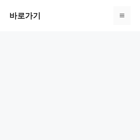
컨
텐
바로가기
메
츠
로
뉴
건
너
뛰
기