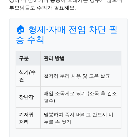
상이 더 심하거나 통증이 오래가는 경우가 많으니
부모님들도 주의가 필요해요.
🏠 형제·자매 전염 차단 필
승 수칙
구분
관리 방법
식기/수
철저히 분리 사용 및 고온 살균
건
매일 소독제로 닦기 (소독 후 건조
장난감
필수)
기저귀
밀봉하여 즉시 버리고 반드시 비
처리
누로 손 씻기