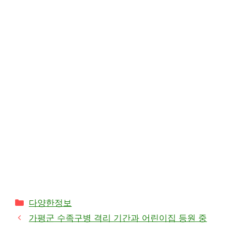
카
다양한정보
테
가평군 수족구병 격리 기간과 어린이집 등원 중
고