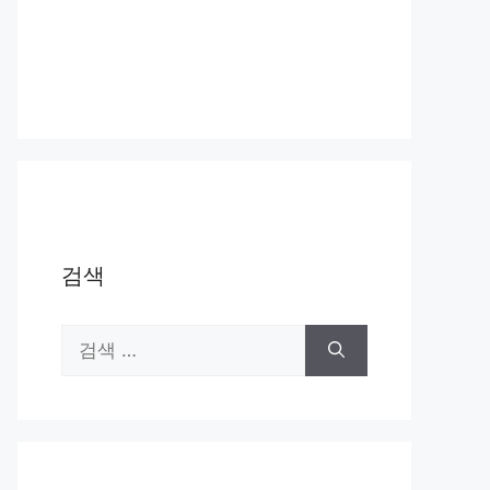
검색
검
색: