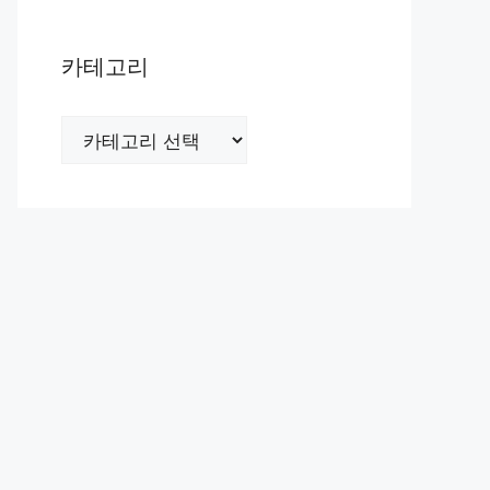
카테고리
카
테
고
리