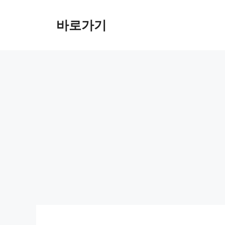
컨
텐
바로가기
츠
로
건
너
뛰
기