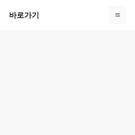
컨
텐
바로가기
메
츠
로
뉴
건
너
뛰
기