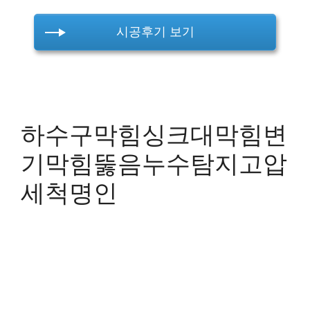
시공후기 보기
하수구막힘싱크대막힘변
기막힘뚫음누수탐지고압
세척명인