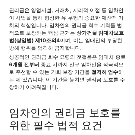
권리금은 영업시설, 거래처, 지리적 이점 등 임차인
이 사업을 통해 형성한 유·무형의 중요한
재산적 가
치
의 핵심입니다. 임차인의 권리금 회수 기회를 법
적으로 보장하는 핵심 근거는
상가건물 임대차보호
법(상임법) 제10조의4
이며, 이는 임대인의 부당한
방해 행위를 엄격히 금지합니다.
성공적인 권리금 회수 요령의 첫걸음은 임대차 종료
6개월 전부터
종료 시까지 신규 임차인을 적극적으
로 주선할 수 있는 기회 보장 기간을
철저히 엄수
하
는 데 있습니다. 이 기간을 놓치면 권리금 보호를 주
장하기 어려워집니다.
임차인의 권리금 보호를
위한 필수 법적 요건