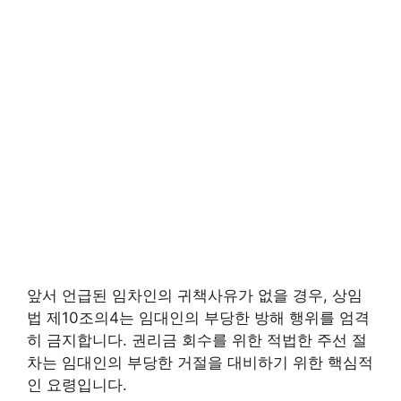
앞서 언급된 임차인의 귀책사유가 없을 경우, 상임
법 제10조의4는 임대인의 부당한 방해 행위를 엄격
히 금지합니다. 권리금 회수를 위한 적법한 주선 절
차는 임대인의 부당한 거절을 대비하기 위한 핵심적
인 요령입니다.