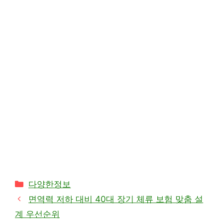
카
다양한정보
테
면역력 저하 대비 40대 장기 체류 보험 맞춤 설
고
계 우선순위
리