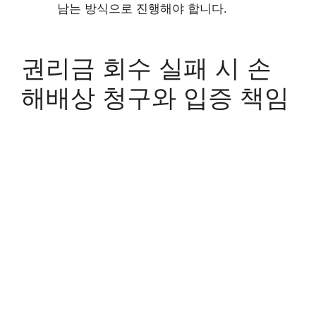
남는 방식으로 진행해야 합니다.
권리금 회수 실패 시 손
해배상 청구와 입증 책임