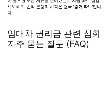
에 필요한 모든 서류를 준비했는지 지금 바로 점검
해보세요. 법적 분쟁의 시작은 결국
‘증거 확보’
입니
다.
임대차 권리금 관련 심화
자주 묻는 질문 (FAQ)