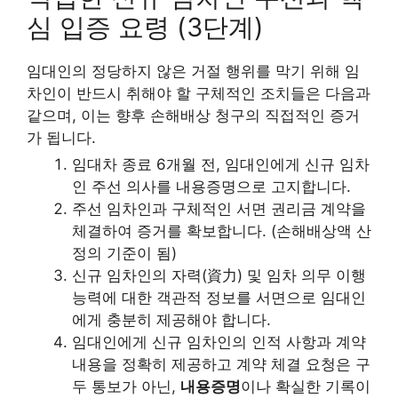
심 입증 요령 (3단계)
임대인의 정당하지 않은 거절 행위를 막기 위해 임
차인이 반드시 취해야 할 구체적인 조치들은 다음과
같으며, 이는 향후 손해배상 청구의 직접적인 증거
가 됩니다.
임대차 종료 6개월 전, 임대인에게
신규 임차
인 주선 의사를 내용증명으로 고지
합니다.
주선 임차인과
구체적인 서면 권리금 계약을
체결
하여 증거를 확보합니다. (손해배상액 산
정의 기준이 됨)
신규 임차인의
자력(資力) 및 임차 의무 이행
능력
에 대한 객관적 정보를 서면으로 임대인
에게 충분히 제공해야 합니다.
임대인에게
신규 임차인의 인적 사항과 계약
내용을 정확히 제공
하고 계약 체결 요청은 구
두 통보가 아닌,
내용증명
이나 확실한 기록이