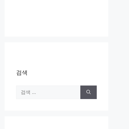
검색
검
색: