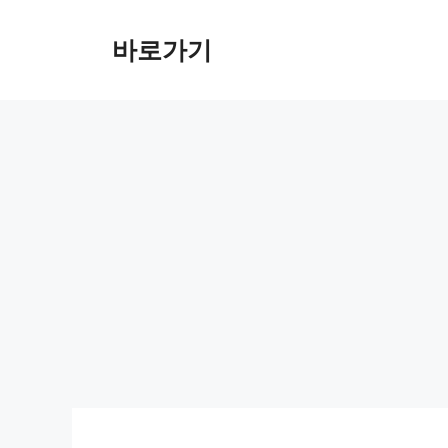
컨
텐
바로가기
츠
로
건
너
뛰
기