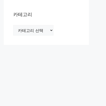
카테고리
카
테
고
리