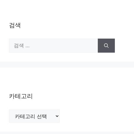
검색
검
색:
카테고리
카
테
고