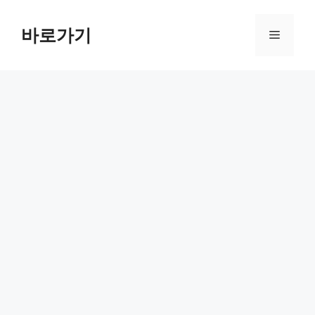
컨
텐
바로가기
메
츠
로
뉴
건
너
뛰
기