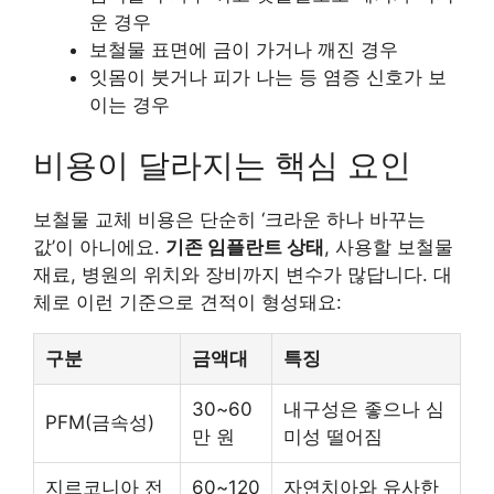
운 경우
보철물 표면에 금이 가거나 깨진 경우
잇몸이 붓거나 피가 나는 등 염증 신호가 보
이는 경우
비용이 달라지는 핵심 요인
보철물 교체 비용은 단순히 ‘크라운 하나 바꾸는
값’이 아니에요.
기존 임플란트 상태
, 사용할 보철물
재료, 병원의 위치와 장비까지 변수가 많답니다. 대
체로 이런 기준으로 견적이 형성돼요:
구분
금액대
특징
30~60
내구성은 좋으나 심
PFM(금속성)
만 원
미성 떨어짐
지르코니아 전
60~120
자연치아와 유사한