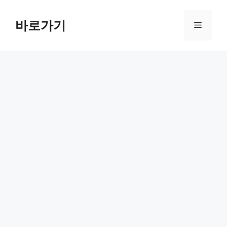
컨
텐
바로가기
메
츠
로
뉴
건
너
뛰
기