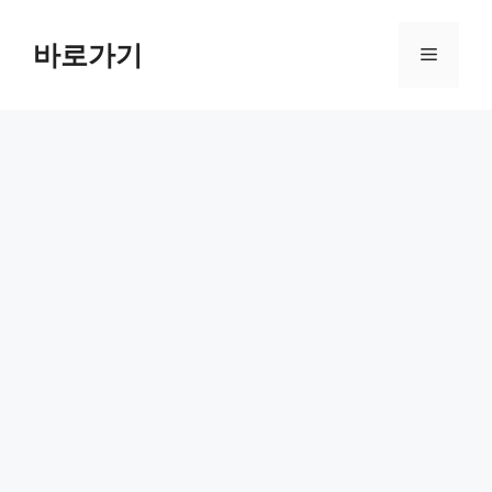
컨
텐
바로가기
메
츠
로
뉴
건
너
뛰
기