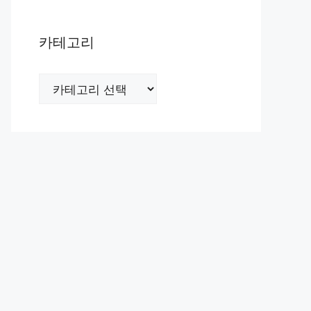
카테고리
카
테
고
리