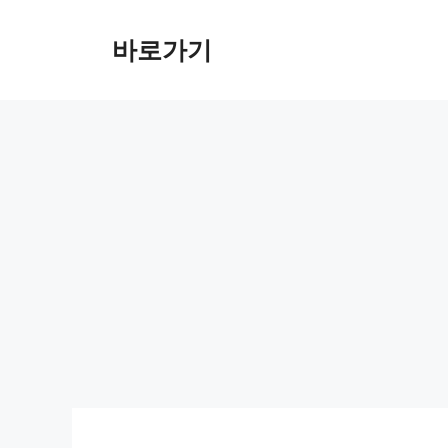
컨
텐
바로가기
츠
로
건
너
뛰
기