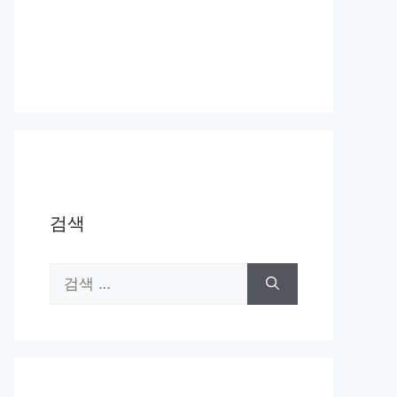
검색
검
색: