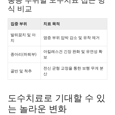
식 비교
집중 부위
치료 목적
발뒤꿈치 및 아
염증 부위 압박 감소 및 유착 제거
치
아킬레스건 긴장 완화 및 유연성 확
종아리(하퇴부)
보
전신 균형 교정을 통한 보행 무게 분
골반 및 척추
산
도수치료로 기대할 수 있
는 놀라운 변화