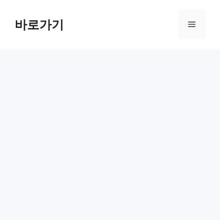
컨
텐
바로가기
메
츠
로
뉴
건
너
뛰
기