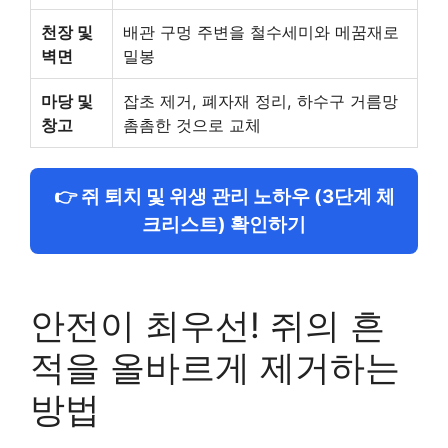
천장 및
배관 구멍 주변을 철수세미와 메꿈재로
벽면
밀봉
마당 및
잡초 제거, 폐자재 정리, 하수구 거름망
창고
촘촘한 것으로 교체
👉 쥐 퇴치 및 위생 관리 노하우 (3단계 체
크리스트) 확인하기
안전이 최우선! 쥐의 흔
적을 올바르게 제거하는
방법