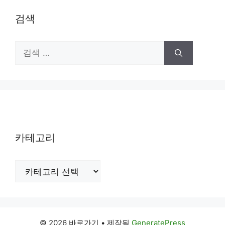
검색
검
색:
카테고리
카
테
고
리
© 2026 바로가기
• 제작됨
GeneratePress