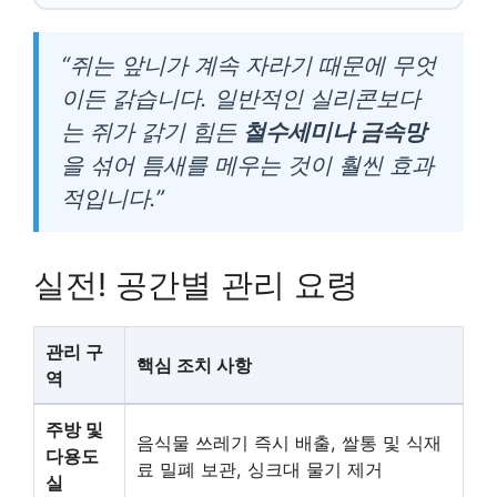
“쥐는 앞니가 계속 자라기 때문에 무엇
이든 갉습니다. 일반적인 실리콘보다
는 쥐가 갉기 힘든
철수세미나 금속망
을 섞어 틈새를 메우는 것이 훨씬 효과
적입니다.”
실전! 공간별 관리 요령
관리 구
핵심 조치 사항
역
주방 및
음식물 쓰레기 즉시 배출, 쌀통 및 식재
다용도
료 밀폐 보관, 싱크대 물기 제거
실