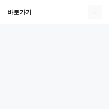
컨
텐
바로가기
메
츠
로
뉴
건
너
뛰
기