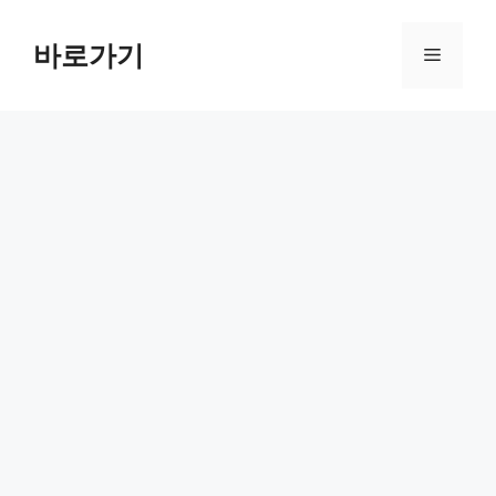
컨
텐
바로가기
메
츠
로
뉴
건
너
뛰
기