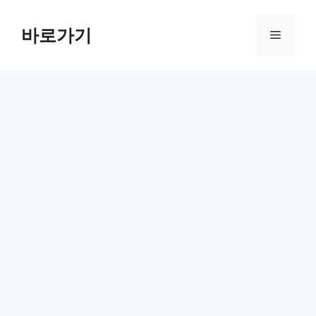
컨
텐
바로가기
메
츠
로
뉴
건
너
뛰
기