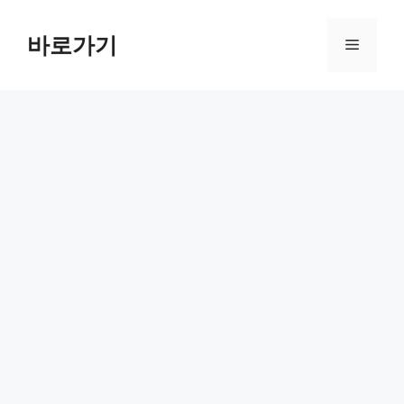
컨
텐
바로가기
메
츠
로
뉴
건
너
뛰
기