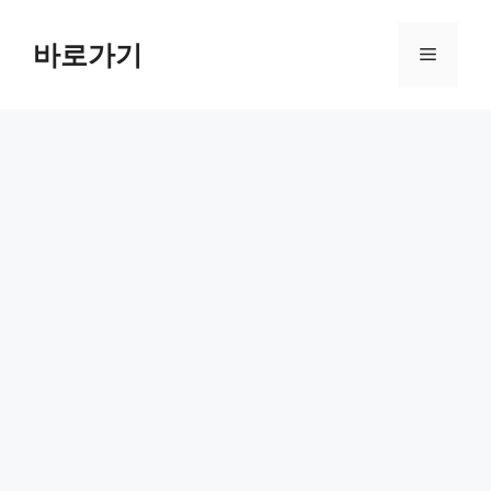
컨
텐
바로가기
메
츠
로
뉴
건
너
뛰
기