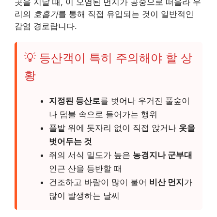
곳을 지날 때, 이 오염된 먼지가 공중으로 떠올라 우
리의
호흡기
를 통해 직접 유입되는 것이 일반적인
감염 경로랍니다.
💡 등산객이 특히 주의해야 할 상
황
지정된 등산로
를 벗어나 우거진 풀숲이
나 덤불 속으로 들어가는 행위
풀밭 위에 돗자리 없이 직접 앉거나
옷을
벗어두는 것
쥐의 서식 밀도가 높은
농경지나 군부대
인근 산을 등반할 때
건조하고 바람이 많이 불어
비산 먼지
가
많이 발생하는 날씨