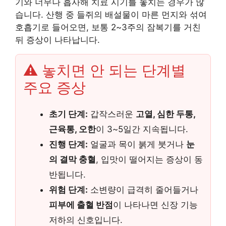
기와 너무나 흡사해 치료 시기를 놓치는 경우가 많
습니다. 산행 중 들쥐의 배설물이 마른 먼지와 섞여
호흡기로 들어오면, 보통 2~3주의 잠복기를 거친
뒤 증상이 나타납니다.
⚠️ 놓치면 안 되는 단계별
주요 증상
초기 단계:
갑작스러운
고열, 심한 두통,
근육통, 오한
이 3~5일간 지속됩니다.
진행 단계:
얼굴과 목이 붉게 붓거나
눈
의 결막 충혈
, 입맛이 떨어지는 증상이 동
반됩니다.
위험 단계:
소변량이 급격히 줄어들거나
피부에 출혈 반점
이 나타나면 신장 기능
저하의 신호입니다.