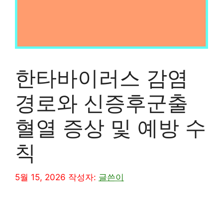
한타바이러스 감염
경로와 신증후군출
혈열 증상 및 예방 수
칙
5월 15, 2026
작성자:
글쓴이