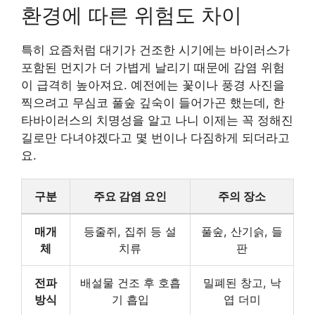
환경에 따른 위험도 차이
특히 요즘처럼 대기가 건조한 시기에는 바이러스가
포함된 먼지가 더 가볍게 날리기 때문에 감염 위험
이 급격히 높아져요. 예전에는 꽃이나 풍경 사진을
찍으려고 무심코 풀숲 깊숙이 들어가곤 했는데, 한
타바이러스의 치명성을 알고 나니 이제는 꼭 정해진
길로만 다녀야겠다고 몇 번이나 다짐하게 되더라고
요.
구분
주요 감염 요인
주의 장소
매개
등줄쥐, 집쥐 등 설
풀숲, 산기슭, 들
체
치류
판
전파
배설물 건조 후 호흡
밀폐된 창고, 낙
방식
기 흡입
엽 더미