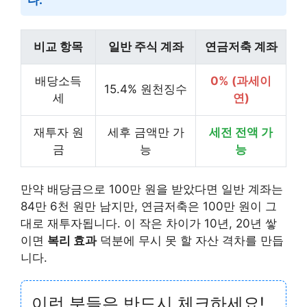
다.
비교 항목
일반 주식 계좌
연금저축 계좌
배당소득
0% (과세이
15.4% 원천징수
세
연)
재투자 원
세후 금액만 가
세전 전액 가
금
능
능
만약 배당금으로 100만 원을 받았다면 일반 계좌는
84만 6천 원만 남지만, 연금저축은 100만 원이 그
대로 재투자됩니다. 이 작은 차이가 10년, 20년 쌓
이면
복리 효과
덕분에 무시 못 할 자산 격차를 만듭
니다.
이런 분들은 반드시 체크하세요!