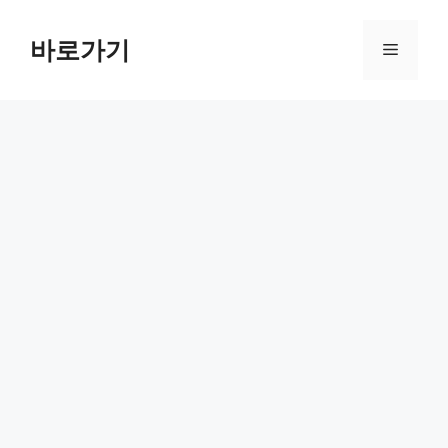
컨
텐
바로가기
메
츠
로
뉴
건
너
뛰
기