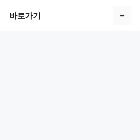
컨
텐
바로가기
메
츠
로
뉴
건
너
뛰
기