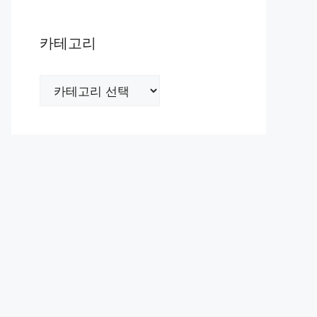
카테고리
카
테
고
리