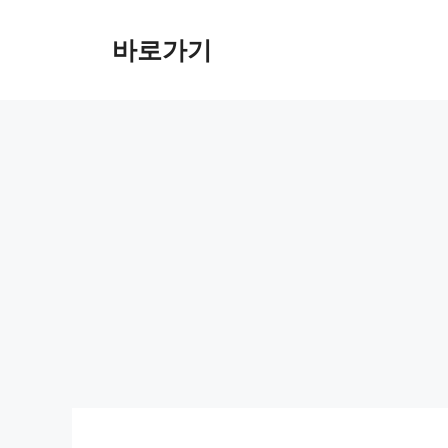
컨
텐
바로가기
츠
로
건
너
뛰
기