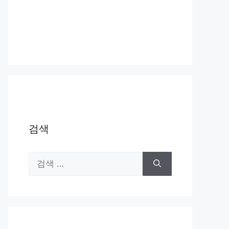
검색
검
색: