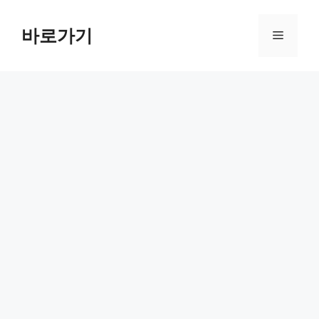
컨
텐
바로가기
메
츠
로
뉴
건
너
뛰
기