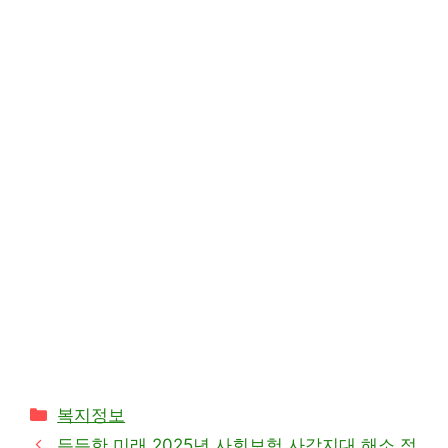
카
복지정보
테
든든한 미래 2025년 사회보험 사각지대 해소 정