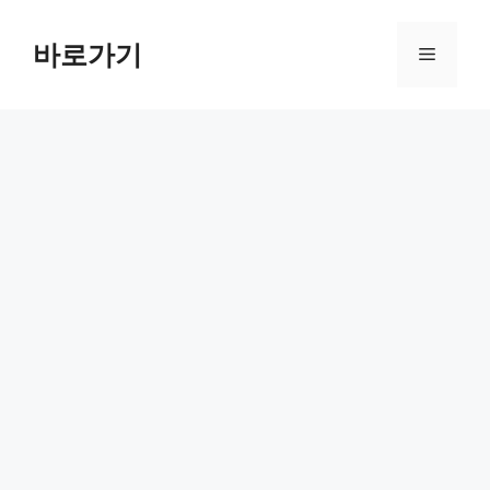
컨
텐
바로가기
메
츠
로
뉴
건
너
뛰
기