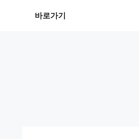
컨
텐
바로가기
츠
로
건
너
뛰
기