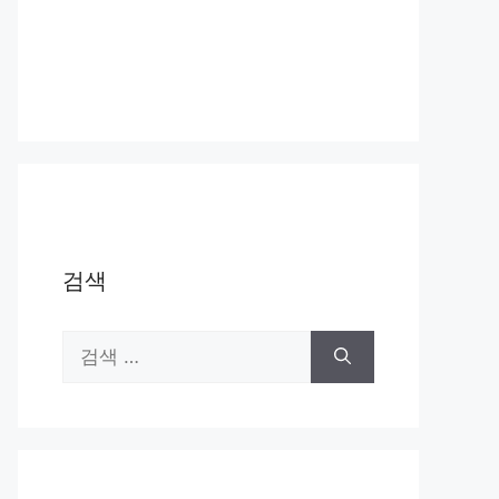
검색
검
색: