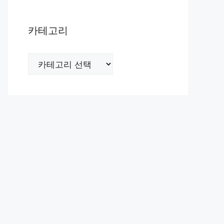
카테고리
카
테
고
리