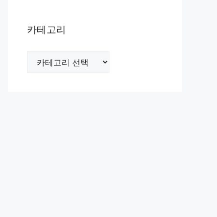
카테고리
카
테
고
리