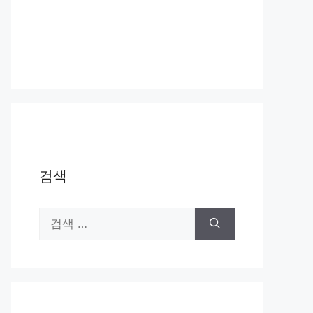
검색
검
색: