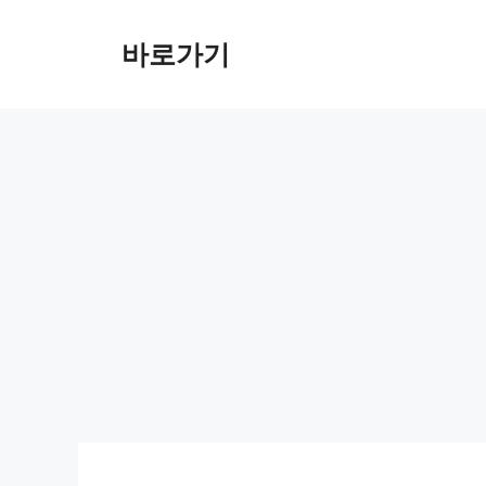
컨
텐
바로가기
츠
로
건
너
뛰
기