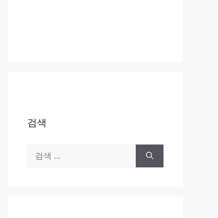
검색
검
색: