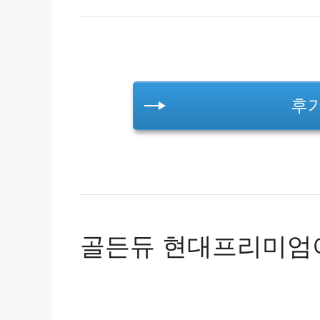
후
골든듀 현대프리미엄