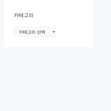
카테고리
카
테
고
리