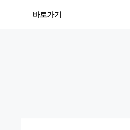
컨
텐
바로가기
츠
로
건
너
뛰
기